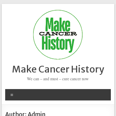
Skip
to
content
Make Cancer History
We can – and must – cure cancer now
Menu
Author:
Admin